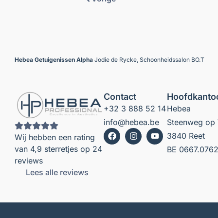
Hebea
Getuigenissen
Alpha
Jodie de Rycke, Schoonheidssalon BO.T
Contact
Hoofdkanto
+32 3 888 52 14
Hebea
info@hebea.be
Steenweg op 
3840 Reet
Wij hebben een rating
van 4,9 sterretjes op 24
BE 0667.0762
reviews
Lees alle reviews