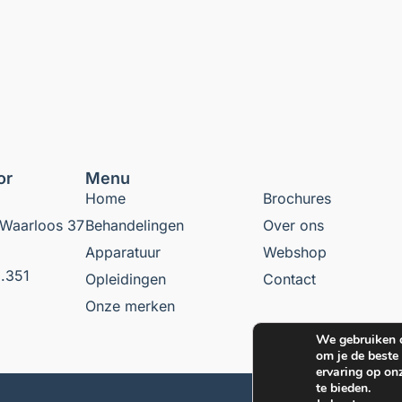
or
Menu
Home
Brochures
Waarloos 37
Behandelingen
Over ons
Apparatuur
Webshop
.351
Opleidingen
Contact
Onze merken
We gebruiken 
om je de beste
ervaring op onz
te bieden.