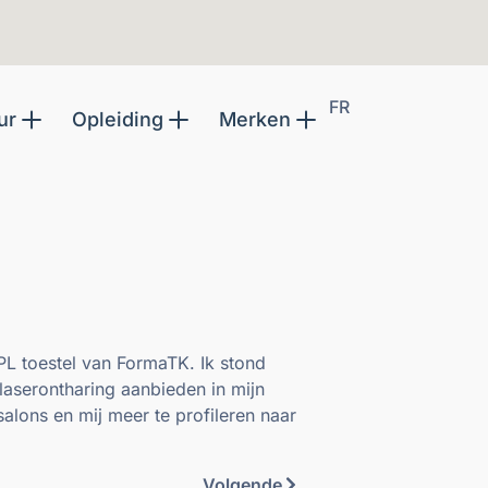
FR
ur
Opleiding
Merken
IPL toestel van FormaTK. Ik stond
 laserontharing aanbieden in mijn
salons en mij meer te profileren naar
Volgende