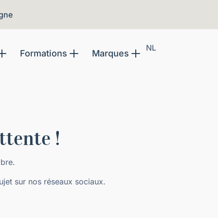
igne
NL
Formations
Marques
ttente !
obre.
ujet sur nos réseaux sociaux.