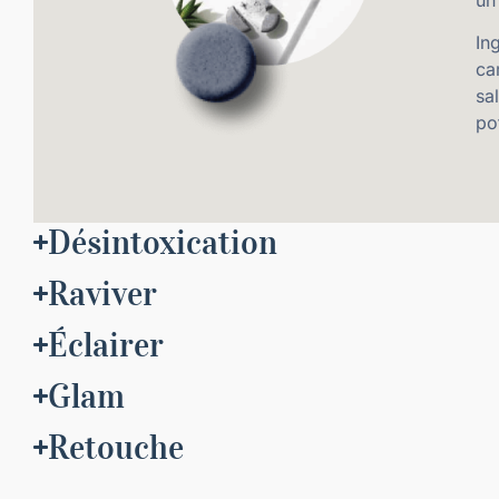
In
ca
sa
po
Désintoxication
Raviver
Éclairer
Glam
Retouche