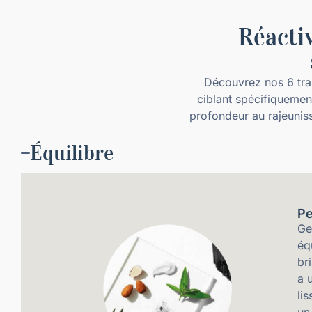
Réactiv
Découvrez nos 6 tra
ciblant spécifiquement
profondeur au rajeunis
Équilibre
Pe
Ge
éq
br
a 
lis
un