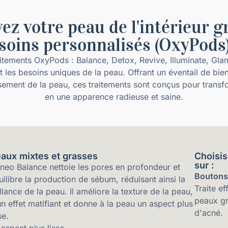
ez votre peau de l'intérieur g
soins personnalisés (OxyPods
itements OxyPods : Balance, Detox, Revive, Illuminate, Gla
 les besoins uniques de la peau. Offrant un éventail de bie
sement de la peau, ces traitements sont conçus pour transf
en une apparence radieuse et saine.
aux mixtes et grasses
Choisis
sur :
neo Balance nettoie les pores en profondeur et
Boutons
uilibre la production de sébum, réduisant ainsi la
Traite e
illance de la peau. Il améliore la texture de la peau,
peaux gr
un effet matifiant et donne à la peau un aspect plus
d'acné.
se.
 aspect plus lisse.