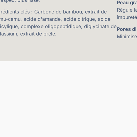
Peau gr
Régule l
grédients clés : Carbone de bambou, extrait de
impureté
mu-camu, acide d'amande, acide citrique, acide
licylique, complexe oligopeptidique, diglycinate de
Pores di
tassium, extrait de prêle.
Minimise