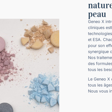
nature
peau
Geneo X intr
cliniques es
technologies
et ESA. Chaq
pour son eff
synergique 
Nos traitem
des formules 
tous les bes
Le Geneo X o
tous les âges
Nous vous in